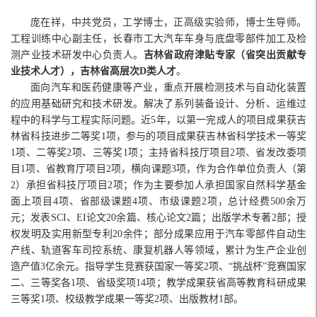
庞在祥，中共党员，工学博士，正高级实验师，博士生导师。
工程训练中心副主任，长春市工大汽车车身与底盘零部件加工及检
测产业技术研发中心负责人。
吉林省政府津贴专家（省突出贡献专
业技术人才），吉林省高层次D类人才
。
面向汽车和医药健康等产业，重点开展检测技术与自动化装置
的应用基础研究和技术研发。解决了系列装备设计、分析、运维过
程中的科学与工程实际问题。近5年，以第一完成人的项目成果获吉
林省科技进步二等奖1项，参与的项目成果获吉林省科学技术一等奖
1项、二等奖2项、三等奖1项；主持省科技厅项目2项、省发改委项
目1项、省教育厅项目2项，横向课题3项，作为合作单位负责人（第
2）承担省科技厅项目2项；作为主要参加人承担国家自然科学基金
面上项目4项、省部级课题4项、市级课题2项，总计经费500余万
元；发表SCI、EI论文20余篇、核心论文2篇；出版学术专著2部；授
权发明及实用新型专利20余件；部分成果应用于汽车零部件自动生
产线、轨道客车司控系统、康复机器人等领域，累计为生产企业创
造产值3亿余元。指导学生竞赛获国家一等奖2项、“挑战杯”竞赛国家
二、三等奖各1项、省级奖项14项；教学成果获省高等教育科研成果
三等奖1项、校级教学成果一等奖2项、出版教材1部。