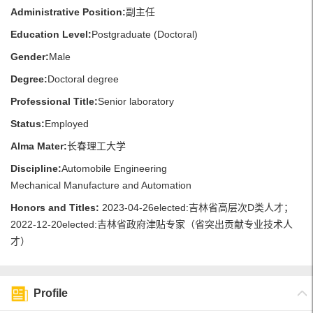
Administrative Position:
副主任
Education Level:
Postgraduate (Doctoral)
Gender:
Male
Degree:
Doctoral degree
Professional Title:
Senior laboratory
Status:
Employed
Alma Mater:
长春理工大学
Discipline:
Automobile Engineering
Mechanical Manufacture and Automation
Honors and Titles:
2023-04-26elected:吉林省高层次D类人才；
2022-12-20elected:吉林省政府津贴专家（省突出贡献专业技术人
才）
Profile