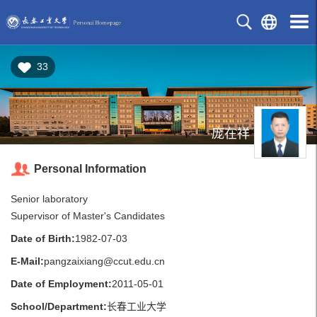
33
庞在祥
Personal Information
Senior laboratory
Supervisor of Master's Candidates
Date of Birth:
1982-07-03
E-Mail:
pangzaixiang@ccut.edu.cn
Date of Employment:
2011-05-01
School/Department:
长春工业大学