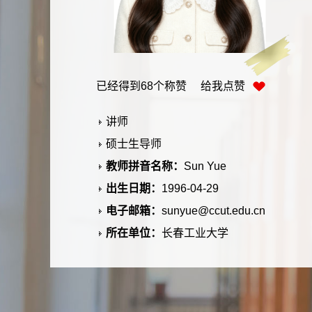
已经得到
68
个称赞 给我点赞
讲师
硕士生导师
教师拼音名称：
Sun Yue
出生日期：
1996-04-29
电子邮箱：
sunyue@ccut.edu.cn
所在单位：
长春工业大学
职务：
讲师
学历：
研究生(博士)毕业
办公地点：
长春工业大学北湖校区材