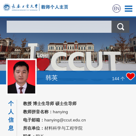
首页
科学研究
教学研究
获奖信息
韩英
144
个
招生信息
个
教授 博士生导师 硕士生导师
学生信息
人
教师拼音名称：
hanying
信
电子邮箱：
hanying@ccut.edu.cn
我的相册
息
所在单位：
材料科学与工程学院