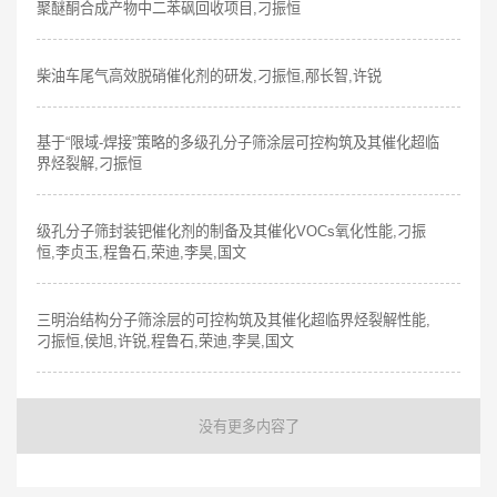
聚醚酮合成产物中二苯砜回收项目,刁振恒
柴油车尾气高效脱硝催化剂的研发,刁振恒,邴长智,许锐
基于“限域-焊接”策略的多级孔分子筛涂层可控构筑及其催化超临
界烃裂解,刁振恒
级孔分子筛封装钯催化剂的制备及其催化VOCs氧化性能,刁振
恒,李贞玉,程鲁石,荣迪,李昊,国文
三明治结构分子筛涂层的可控构筑及其催化超临界烃裂解性能,
刁振恒,侯旭,许锐,程鲁石,荣迪,李昊,国文
没有更多内容了