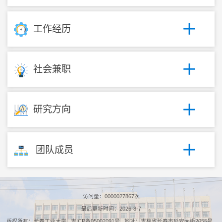
工作经历
社会兼职
研究方向
团队成员
访问量：
0000027867
次
最后更新时间：
2026
-
8
-
7
版权所有：长春工业大学 吉ICP备05002091号 地址：吉林省长春市延安大街2055号