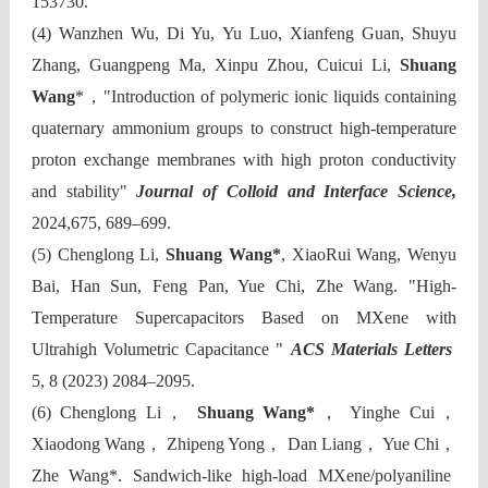
153730.
(4)
Wanzhen Wu, Di Yu, Yu Luo, Xianfeng Guan, Shuyu
Zhang, Guangpeng Ma, Xinpu Zhou, Cuicui Li,
Shuang
Wang
*
，
"Introduction of polymeric ionic liquids containing
quaternary ammonium groups to construct high-temperature
proton exchange membranes with high proton conductivity
and stability"
Journal of Colloid and Interface Science,
2024,675, 689–699.
(5)
Chenglong Li,
Shuang Wang*
, XiaoRui Wang, Wenyu
Bai, Han Sun, Feng Pan, Yue Chi, Zhe Wang. "High-
Temperature Supercapacitors Based on MXene with
Ultrahigh Volumetric Capacitance "
ACS Materials Letters
5, 8 (2023) 2084
–
2095.
(6)
Chenglong Li
，
Shuang Wang*
，
Yinghe Cui
，
Xiaodong Wang
，
Zhipeng Yong
，
Dan Liang
，
Yue Chi
，
Zhe Wang*. Sandwich-like high-load MXene/polyaniline