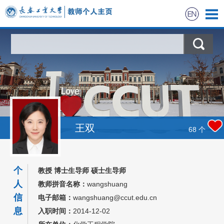
首页
科学研究
教学研究
获奖信息
王双
68
个
招生信息
个
教授 博士生导师 硕士生导师
学生信息
人
教师拼音名称：
wangshuang
信
电子邮箱：
wangshuang@ccut.edu.cn
我的相册
息
入职时间：
2014-12-02