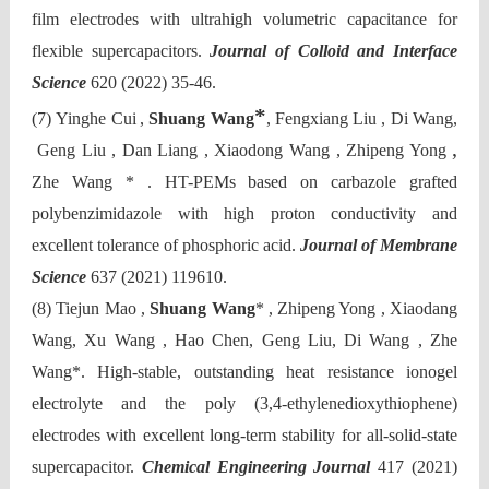
film electrodes with ultrahigh volumetric capacitance for
flexible supercapacitors.
Journal of Colloid and Interface
Science
620 (2022) 35-46.
*
(7)
Yinghe Cui
,
Shuang Wang
, Fengxiang Liu , Di Wang,
,
Geng Liu , Dan Liang , Xiaodong Wang , Zhipeng Yong
Zhe Wang
* . HT-PEMs based on carbazole grafted
polybenzimidazole with high proton conductivity and
excellent tolerance of phosphoric acid.
Journal of Membrane
Science
637 (2021) 119610.
(8)
Tiejun Mao ,
Shuang Wang
* , Zhipeng Yong , Xiaodang
Wang, Xu Wang , Hao Chen, Geng Liu, Di Wang , Zhe
Wang*. High-stable, outstanding heat resistance ionogel
electrolyte and the poly (3,4-ethylenedioxythiophene)
electrodes with excellent long-term stability for all-solid-state
supercapacitor.
Chemical Engineering Journal
417 (2021)