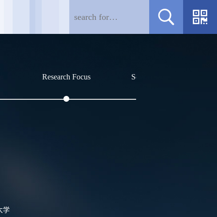
Research Focus
Social Affiliations
Profile
屈红雁，女，数学与统计
参加国家青年基金
项，国
1
范大学
获全国微课大赛东北赛区