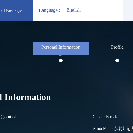
English
Language :
Personal Information
Profile
l Information
@ccut.edu.cn
Gender:Female
Alma Mater:东北师