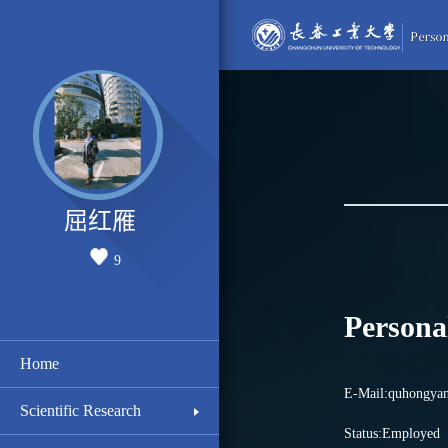
屈红雁
9
Persona
Home
E-Mail:
quhongyan
Scientific Research
Status:Employed