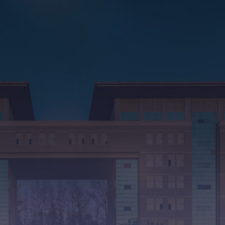
指导学生全国大学生数学
指导学生全国大学生数学
连续
年获中国高校
数据
9
SAS
获省教育技术成果二等奖
1
多门省、校级金课、精品