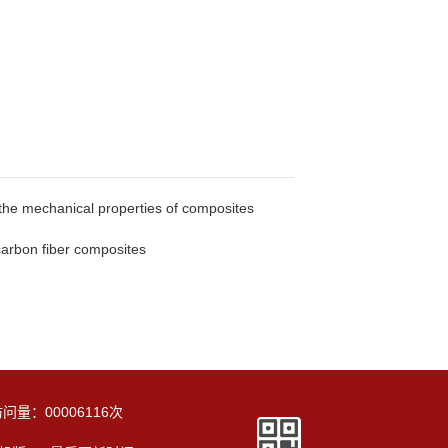
he mechanical properties of composites
carbon fiber composites
访问量：
00006116
次