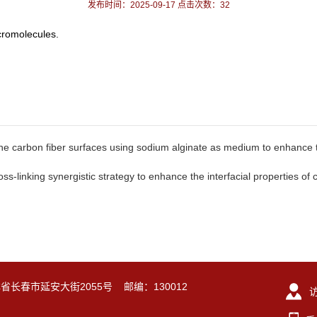
发布时间：2025-09-17 点击次数：
32
acromolecules.
arbon fiber surfaces using sodium alginate as medium to enhance t
linking synergistic strategy to enhance the interfacial properties of 
林省长春市延安大街2055号 邮编：130012