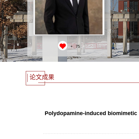
+
75
论文成果
Polydopamine-induced biomimetic mi