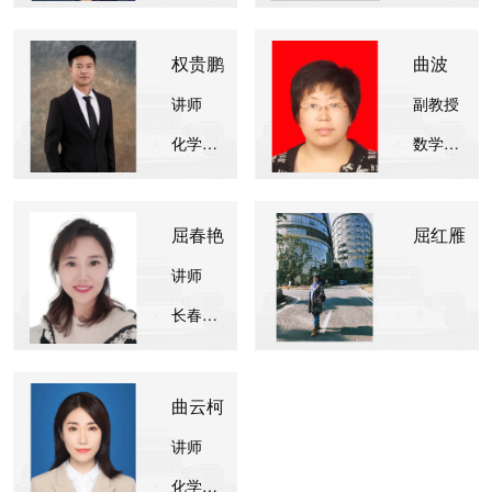
权贵鹏
曲波
讲师
副教授
化学与生命科学学院
数学与统计学院
屈春艳
屈红雁
讲师
长春工业大学
曲云柯
讲师
化学工程学院