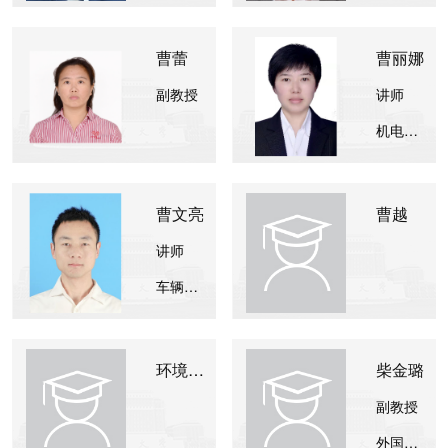
曹蕾
曹丽娜
副教授
讲师
机电工程学院
曹文亮
曹越
讲师
车辆与交通学院
环境测试检查账号
柴金璐
副教授
外国语学院