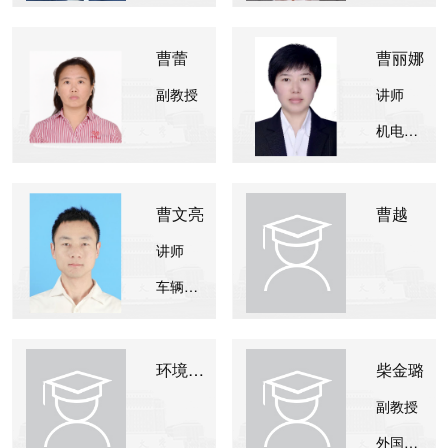
曹蕾
曹丽娜
副教授
讲师
机电工程学院
曹文亮
曹越
讲师
车辆与交通学院
环境测试检查账号
柴金璐
副教授
外国语学院