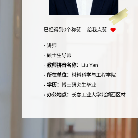
已经得到
0
个称赞 给我点赞
讲师
硕士生导师
教师拼音名称：
Liu Yan
所在单位：
材料科学与工程学院
学历：
博士研究生毕业
办公地点：
长春工业大学北湖西区材
料楼302室
联系方式：
liu_yan@ccut.edu.cn
毕业院校：
吉林大学