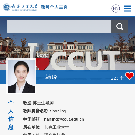
首页
科学研究
教学研究
获奖信息
韩玲
223
个
招生信息
个
教授 博士生导师
学生信息
人
教师拼音名称：
hanling
信
电子邮箱：
hanling@ccut.edu.cn
我的相册
息
所在单位：
长春工业大学